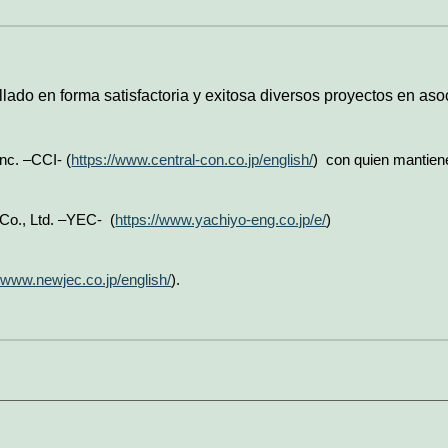
lado en forma satisfactoria y exitosa diversos proyectos en as
Inc. –CCI- (
https://www.central-con.co.jp/english/
)
con quien mantiene
Co., Ltd. –YEC- (
https://www.yachiyo-eng.co.jp/e/
)
//www.newjec.co.jp/english/
).